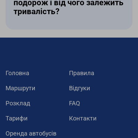
подорож і від чого залежить
тривалість?
Тривалість подорожі становить від 18
до 24 годин. Час у дорозі залежить
від завантаженості митних пунктів та
погодних умов на маршруті.
Головна
Правила
Маршрути
Відгуки
Розклад
FAQ
Тарифи
Контакти
Оренда автобусів