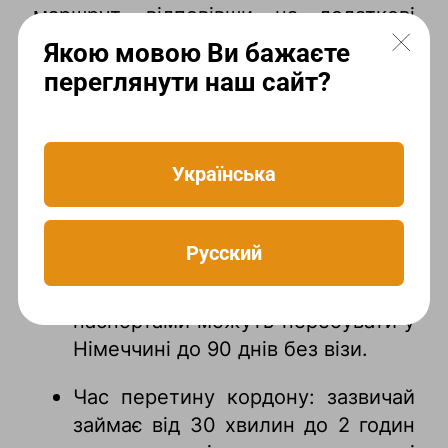
маршрут, відповівши на додаткові
питання щодо поїздки.
Якою мовою Ви бажаєте
переглянути наш сайт?
Корисна інформація про
перетин кордону
Українська
Документи: для поїздки потрібен
закордонний паспорт та, за
Русский
необхідності, віза. Громадяни
України з біометричними
паспортами можуть перебувати у
Німеччині до 90 днів без візи.
Час перетину кордону: зазвичай
займає від 30 хвилин до 2 годин