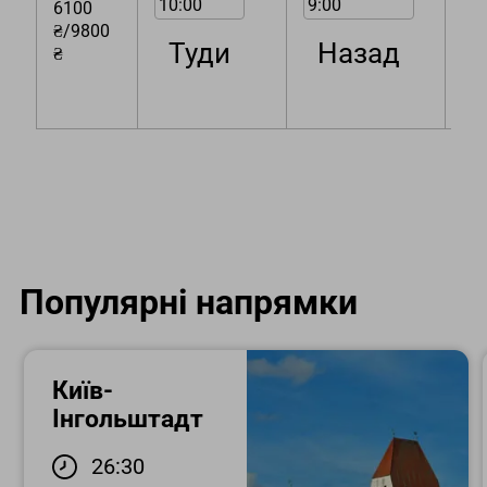
10:00
9:00
6100
«Р
₴/9800
(ву
Туди
Назад
₴
Ки
40,
11-
Популярні напрямки
Київ-
Інгольштадт
26:30