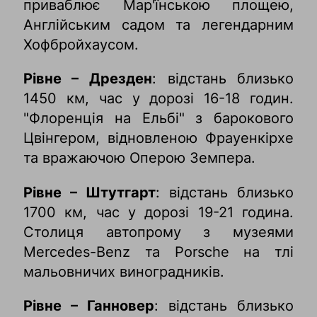
приваблює Мар'їнською площею,
Англійським садом та легендарним
Хофбройхаусом.
Рівне – Дрезден
: відстань близько
1450 км, час у дорозі 16-18 годин.
"Флоренція на Ельбі" з барокового
Цвінгером, відновленою Фрауенкірхе
та вражаючою Оперою Земпера.
Рівне – Штутгарт
: відстань близько
1700 км, час у дорозі 19-21 година.
Столиця автопрому з музеями
Mercedes-Benz та Porsche на тлі
мальовничих виноградників.
Рівне – Ганновер
: відстань близько