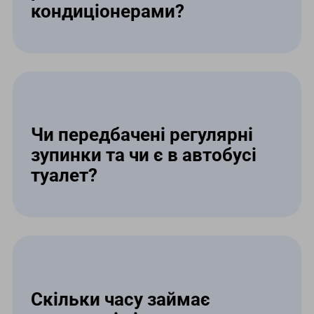
кондиціонерами?
Так, автобуси з Рівного до Німеччини
оснащені безкоштовним доступом до
Wi-Fi, індивідуальними розетками
для гаджетів та системою клімат-
контролю.
Чи передбачені регулярні
зупинки та чи є в автобусі
туалет?
Під час маршруту передбачені
короткі зупинки кожні 4 години на
сучасних АЗС. Також усі автобуси
обладнані справними вбиральнями
для пасажирів.
Скільки часу займає