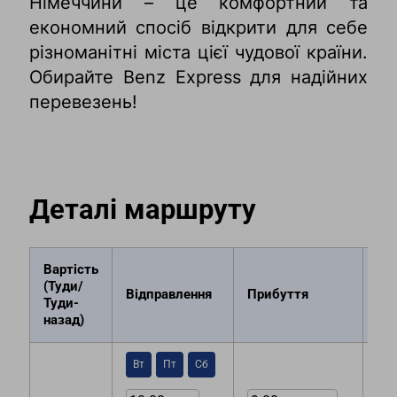
Німеччини – це комфортний та
економний спосіб відкрити для себе
різноманітні міста цієї чудової країни.
Обирайте Benz Express для надійних
перевезень!
Деталі маршруту
Вартість
(Туди/
Мі
Вiдправлення
Прибуття
Туди-
по
назад)
Вт
Пт
Сб
А/