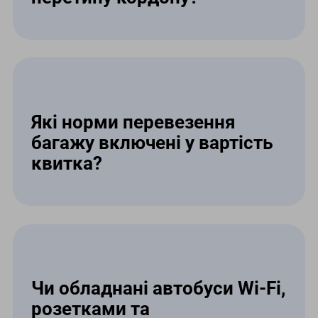
Для поїздки до Німеччини
пасажирам необхідно мати дійсний
закордонний біометричний паспорт
та медичну страховку.
Які норми перевезення
багажу включені у вартість
квитка?
Кожен пасажир має право на
безкоштовне перевезення двох
стандартних багажних місць
(загалом до 50 кг) та особистих речей
у салоні автобуса (до 5 кг).
Чи обладнані автобуси Wi-Fi,
розетками та