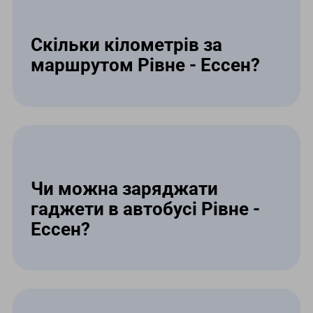
Скільки кілометрів за
маршрутом Рівне - Ессен?
Загальна відстань між містами
складає близько 1500 км. Маршрут
Рівне - Ессен прокладено
оптимальними автошляхами Європи
для швидкої подорожі.
Чи можна заряджати
гаджети в автобусі Рівне -
Ессен?
Так, у салоні автобуса Рівне - Ессен
біля пасажирських крісел
розташовані розетки 220V або USB-