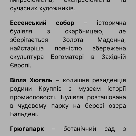
сучасних художників.
Ессенський собор
– історична
будівля з скарбницею, де
зберігається Золота Мадонна,
найстаріша повністю збережена
скульптура Богоматері в Західній
Європі.
Вілла Хюгель
– колишня резиденція
родини Круппів з музеєм історії
промисловості. Будівля розташована
в чудовому парку на березі озера
Бальдені.
Грюґапарк
– ботанічний сад з