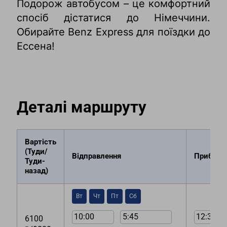
Подорож автобусом – це комфортний
спосіб дістатися до Німеччини.
Обирайте Benz Express для поїздки до
Ессена!
Деталі маршруту
Вартість
(Туди/
Вiдправлення
Прибутт
Туди-
назад)
Вт
Чт
Пт
Сб
10:00
5:45
12:30
6100