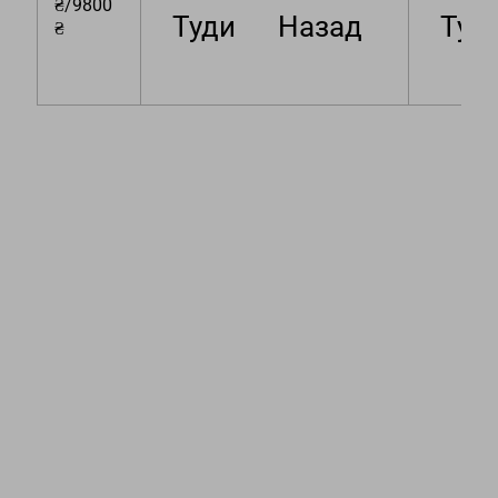
₴/9800
Туди
Назад
Туд
₴