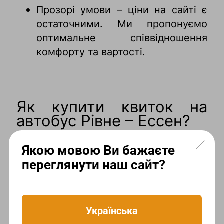
Прозорі умови – ціни на сайті є
остаточними. Ми пропонуємо
оптимальне співвідношення
комфорту та вартості.
Як купити квиток на
автобус Рівне – Ессен?
Забронювати місце дуже просто:
Якою мовою Ви бажаєте
переглянути наш сайт?
Зайдіть на сайт
busreisen.com.ua
.
Оберіть дату поїздки.
Українська
Перегляньте ціни та наявність