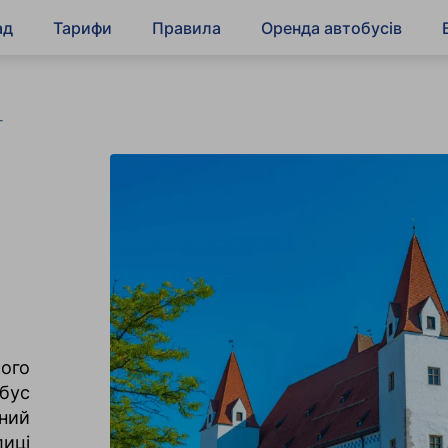
ад
Тарифи
Правила
Оренда автобусів
т
ого
обус
чний
лиці