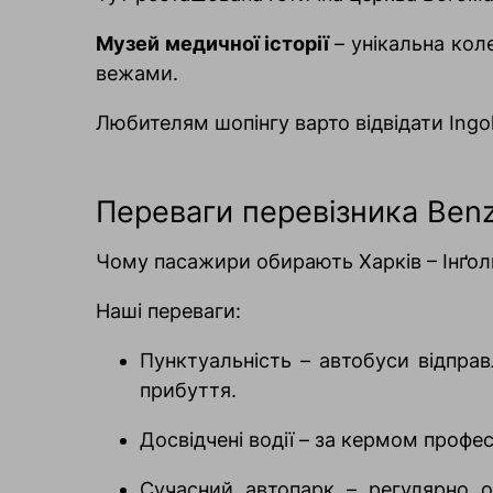
Музей медичної історії
– унікальна кол
вежами.
Любителям шопінгу варто відвідати Ingol
Переваги перевізника Benz
Чому пасажири обирають Харків – Інґол
Наші переваги:
Пунктуальність – автобуси відпра
прибуття.
Досвідчені водії – за кермом профе
Сучасний автопарк – регулярно о