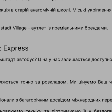
екція в старій анатомічній школі. Міські укріпленн
stadt Village – аутлет із преміальними брендами.
 Express
ьштадт автобус? Ціна у нас залишається доступно
вляються точно за розкладом. Ми цінуємо Ваш ч
сіонали з багаторічним досвідом міжнародних пере
новлюємо техніку та підтримуємо її у бездога