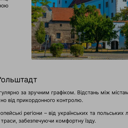
ною
нґольштадт
гулярно за зручним графіком. Відстань між міста
жно від прикордонного контролю.
пейські регіони – від українських та польських 
і траси, забезпечуючи комфортну їзду.