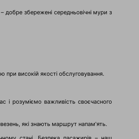
я – добре збережені середньовічні мури з
ю при високій якості обслуговування.
ас і розуміємо важливість своєчасного
везень, які знають маршрут напам'ять.
нному стані. Безпека пасажирів – наш