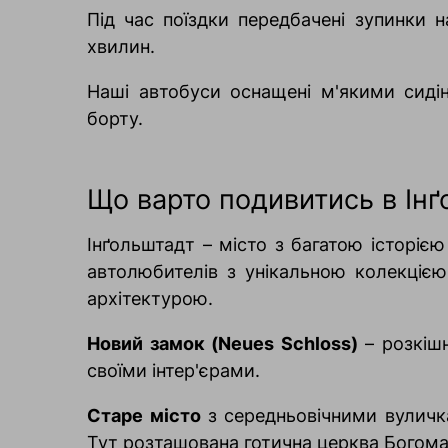
Під час поїздки передбачені зупинки 
хвилин.
Наші автобуси оснащені м'якими сиді
борту.
Що варто подивитись в Інґ
Інґольштадт
– місто з багатою історі
автолюбителів з унікальною колекцією
архітектурою.
Новий замок (Neues Schloss)
– розкішн
своїми інтер'єрами.
Старе місто
з середньовічними вулич
Тут розташована готична церква Богомат