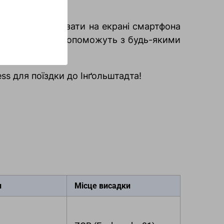
ці. Можна показати на екрані смартфона
ють щодня та допоможуть з будь-якими
s для поїздки до Інґольштадта!
и
Місце висадки