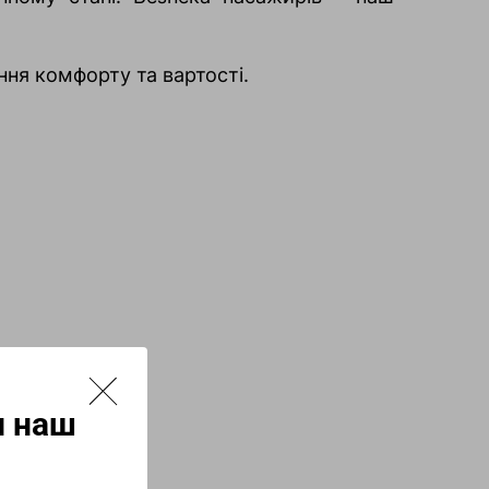
ння комфорту та вартості.
и наш