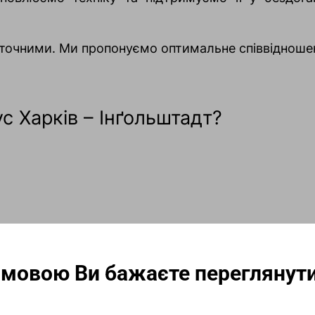
таточними. Ми пропонуємо оптимальне співвідноше
с Харків – Інґольштадт?
их місць.
 мовою Ви бажаєте переглянут