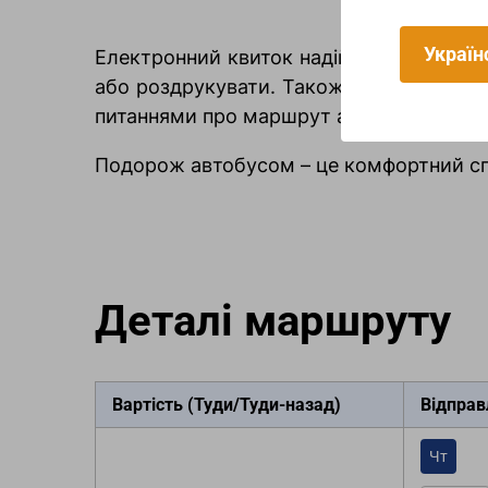
Україн
Електронний квиток надійде на Вашу по
або роздрукувати. Також можна забро
питаннями про маршрут або багажні пра
Подорож автобусом – це комфортний спос
Деталі маршруту
Вартість (Туди/Туди-назад)
Вiдправ
Чт