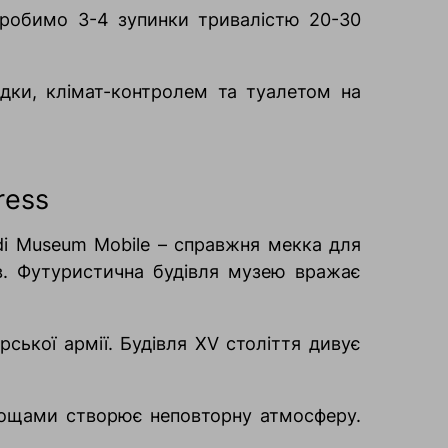
й робимо 3-4 зупинки тривалістю 20-30
дки, клімат-контролем та туалетом на
ress
di Museum Mobile – справжня мекка для
ів. Футуристична будівля музею вражає
ської армії. Будівля XV століття дивує
лощами створює неповторну атмосферу.