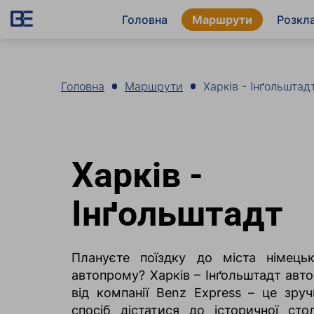
Головна
Маршрути
Розкл
Головна
Маршрути
Харків - Інґольштад
Харків -
Інґольштадт
Плануєте поїздку до міста німецьк
автопрому? Харків – Інґольштадт авт
від компанії Benz Express – це зру
спосіб дістатися до історичної сто