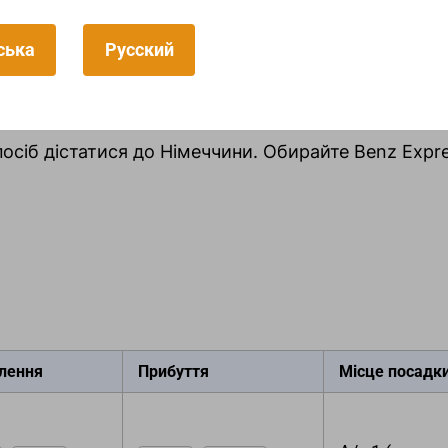
ська
Русский
шту – його потрібно пред'явити водієві при посад
нювати місця телефоном. Наші менеджери працю
вила.
іб дістатися до Німеччини. Обирайте Benz Expres
лення
Прибуття
Місце посадк