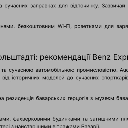
на сучасних заправках для відпочинку. Зазвича
ннями, безкоштовним Wi-Fi, розетками для заря
ольштадті: рекомендації Benz Exp
єю та сучасною автомобільною промисловістю. Au
 від історичних моделей до сучасних спорткар
а резиденція баварських герцогів з музеєм бавар
ками, фахверковими будинками та затишними п
ері з найстарішими вітражами Баварії.