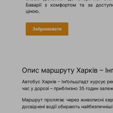
Баварії з комфортом та за доступ
ціною.
Забронювати
Опис маршруту Харків – І
Автобус Харків – Інґольштадт курсує ре
час у дорозі – приблизно 35 годин зале
Маршрут пролягає через живописні євро
досвідчені водії обирають найбезпечніш